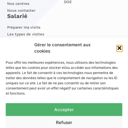
DOE
Nos centres
Nous contacter
Salarié
Préparer ma visite
Les types de visites
Mon dossier médical
Gérer le consentement aux
Maintien en emploi
cookies
Pour offrir les meilleures expériences, nous utilisons des technologies
telles que les cookies pour stocker et/ou accéder aux informations des
appareils. Le fait de consentir à ces technologies nous permettra de
traiter des données telles que le comportement de navigation ou les ID
uniques sur ce site. Le fait de ne pas consentir ou de retirer son
Suivez-nous sur LinkedIn
consentement peut avoir un effet négatif sur certaines caractéristiques
et fonctions.
Accepter
Faire une réclamation
Refuser